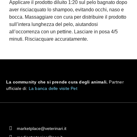
Applicare il prodotto diluito 1:20 sul pelo bagnato dopo
aver risciacquato lo shampoo, evitando occhi, naso e
bocca. Massaggiare con cura per distribuire il prodotto
sull’intera lunghezza del pelo, aiutandosi
all’occorrenza con un pettine. Lasciare in posa 4/5
minuti. Risciacquare accuratamente.
La community che si prende cura degli animali.
Partner
ufficiale di:
La banca delle visite Pet
marketplace@veterinari.it