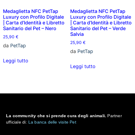
Medaglietta NFC PetTap
Medaglietta NFC PetTap
Luxury con Profilo Digitale
Luxury con Profilo Digitale
| Carta d’Identità e Libretto
| Carta d’Identità e Libretto
Sanitario del Pet – Nero
Sanitario del Pet – Verde
Salvia
25,90
€
25,90
€
da
PetTap
da
PetTap
Leggi tutto
Leggi tutto
La community che si prende cura degli animali.
Partner
ufficiale di:
La banca delle visite Pet