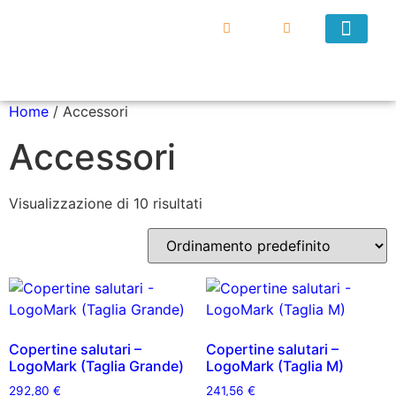
DIVENTA UN VEND
Home
/ Accessori
Accessori
Visualizzazione di 10 risultati
Copertine salutari –
Copertine salutari –
LogoMark (Taglia Grande)
LogoMark (Taglia M)
292,80
€
241,56
€